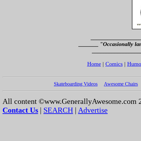
_________________
_______
"Occasionally la
_________________
Home
|
Comics
|
Humo
Skateboarding Videos
Awesome Chairs
All content ©www.GenerallyAwesome.com 
Contact Us
|
SEARCH
|
Advertise