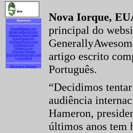
Nova Iorque, EU
Sponsors
principal do websi
DanielleHatch.com
BowsAndBands.com
Spokane Real Estate
CrazySaver.com
GenerallyAwesome
theHatchReport.com
ChairGuys.com
CwHatch.com
Chocolat Elegant
artigo escrito co
GenerallyAwesome2.com
I Love Brazil
Português.
Become a Sponsor
“Decidimos tentar
audiência internac
Hameron, preside
últimos anos tem