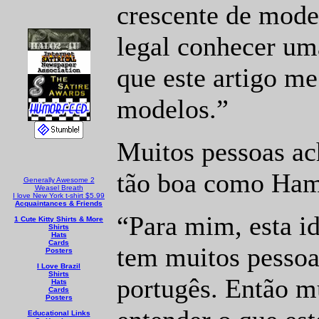
crescente de model
legal conhecer um
que este artigo m
modelos.”
Muitos pessoas ac
tão boa como Ham
Generally Awesome 2
Weasel Breath
I love New York t-shirt $5.99
Acquaintances & Friends
“Para mim, esta i
1 Cute Kitty Shirts & More
Shirts
Hats
Cards
tem muitos pessoa
Posters
I Love Brazil
Shirts
portugês. Então m
Hats
Cards
Posters
Educational Links